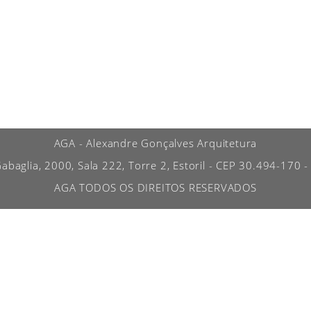
AGA - Alexandre Gonçalves Arquitetura
abaglia, 2000, Sala 222, Torre 2, Estoril - CEP 30.494-170 -
AGA TODOS OS DIREITOS RESERVADOS